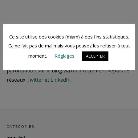
Rester en contact
Ce site utilise des cookies (miam) à des fins statistiques.
Ca ne fait pas de mal mais vous pouvez les refuser à tout
Pour me rencontrer sur des évènements
moment.
Réglages
ACCEPTER
professionnels, tenez-vous au courant de ma
participation sur le blog via ou directement depuis les
réseaux
Twitter
et
LinkedIn
.
CATÉGORIES