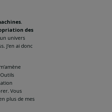
machines
.
opriation des
 un univers
. J’en ai donc
n m’amène
 Outils
mation
orer. Vous
 en plus de mes