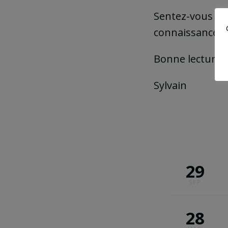
Sentez-vous li
connaissances.
Bonne lecture 
Sylvain
29
SEP
rable
28