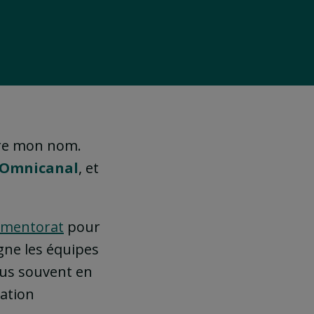
ître mon nom.
Omnicanal
, et
mentorat
pour
agne les équipes
plus souvent en
ation