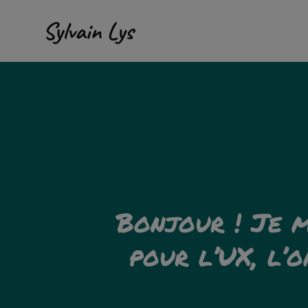
Sylvain
Expérience
Lys
client
omnicanal
Bonjour ! Je m
&
pour l’UX, l’o
conversion