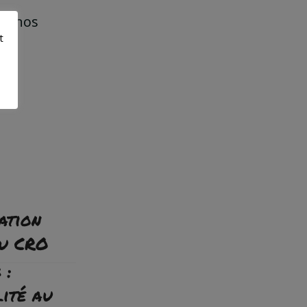
er nos
t
ation
du CRO
 :
ité au