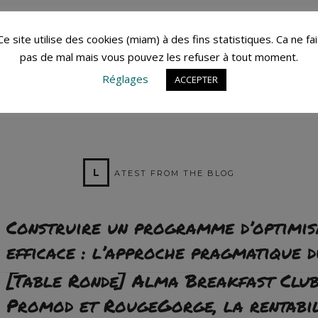
bre de
me contacter
pour en échanger et partag
Ce site utilise des cookies (miam) à des fins statistiques. Ca ne fai
pas de mal mais vous pouvez les refuser à tout moment.
Réglages
et bonne journée !
ACCEPTER
L
ATEST FROM THE BLOG
Construire un programme d’optimis
efficace : l’approche pragmatique 
[Table Ronde] Alma Breakfast Club
Promod et RougeGorge, la rentabil