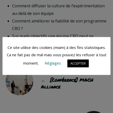
Comment diffuser la culture de l’expérimentation
au-delà de son équipe
Comment améliorer la fiabilité de son programme
CRO ?
Sur quels objectifs une équipe CRO peut se
concentrer ?
Ce site utilise des cookies (miam) à des fins statistiques.
Ca ne fait pas de mal mais vous pouvez les refuser à tout
moment.
Réglages
ACCEPTER
ARTICLE PRÉCÉDENT
←
[Conférence] MACH
Alliance