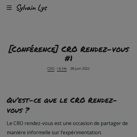
Expérience
Sylvain
client
omnicanal
Lys
&
conversion
[Conférence] CRO Rendez-vous
#1
CRO
I & Me
28 juin 2022
Qu’est-ce que le CRO Rendez-
vous ?
Le CRO rendez-vous est une occasion de partager de
manière informelle sur l’expérimentation.