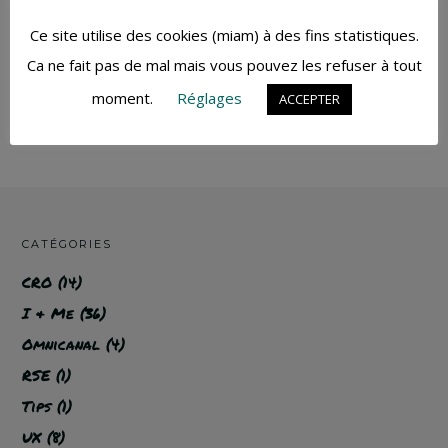
BD et sûrement d'encore pleins d'autres
acronymes.
Ce site utilise des cookies (miam) à des fins statistiques.
Ca ne fait pas de mal mais vous pouvez les refuser à tout
moment.
Réglages
ACCEPTER
CATÉGORIES
CRO
(14)
I & Me
(36)
Omnicanal
(4)
RSE
(1)
Tips
(1)
UX
(8)