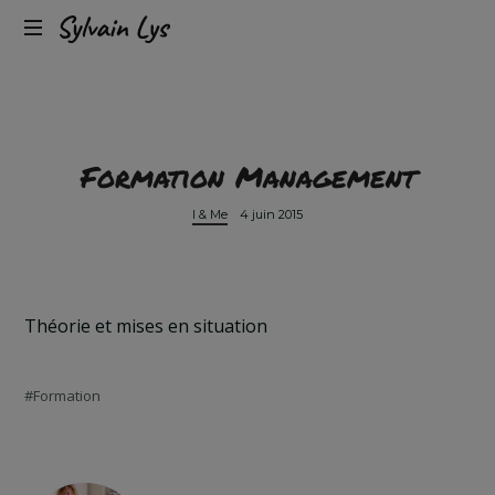
Expérience
Sylvain
client
omnicanal
Lys
&
conversion
Formation Management
I & Me
4 juin 2015
Théorie et mises en situation
Formation