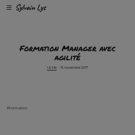
Expérience
Sylvain
client
omnicanal
Lys
&
conversion
Formation Manager avec
agilité
I & Me
15 novembre 2017
Formation