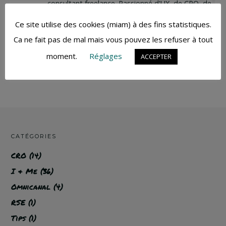
consultant freelance. Passionné d'UX, de CRO, de
BD et sûrement d'encore pleins d'autres
Ce site utilise des cookies (miam) à des fins statistiques.
acronymes.
Ca ne fait pas de mal mais vous pouvez les refuser à tout
moment.
Réglages
ACCEPTER
CATÉGORIES
CRO
(14)
I & Me
(36)
Omnicanal
(4)
RSE
(1)
Tips
(1)