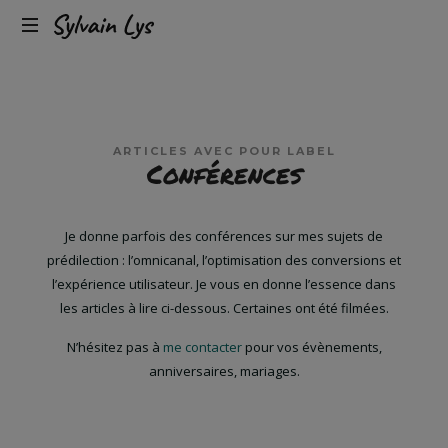
Expérience
Sylvain
client
omnicanal
Lys
&
conversion
ARTICLES AVEC POUR LABEL
Conférences
Je donne parfois des conférences sur mes sujets de
prédilection : l’omnicanal, l’optimisation des conversions et
l’expérience utilisateur. Je vous en donne l’essence dans
les articles à lire ci-dessous. Certaines ont été filmées.
N’hésitez pas à
me contacter
pour vos évènements,
anniversaires, mariages.