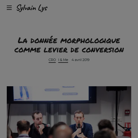
Expérience
Sylvain
client
omnicanal
Lys
&
conversion
La donnée morphologique
comme levier de conversion
CRO
I & Me
4 avril 2019