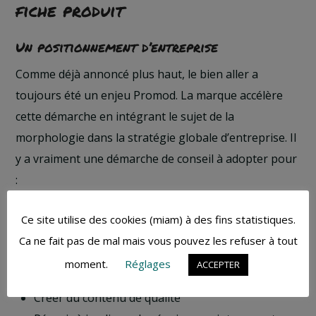
fiche produit
Un positionnement d’entreprise
Comme déjà annoncé plus haut, le bien aller a
toujours été un enjeu Promod. La marque accélère
cette démarche en intégrant le sujet de la
morphologie dans la stratégie globale d’entreprise. Il
y a vraiment une démarche de conseil à adopter pour
:
Accompagner en amont la cliente dans la
Ce site utilise des cookies (miam) à des fins statistiques.
compréhension de sa morphologie
Ca ne fait pas de mal mais vous pouvez les refuser à tout
Guider la clientèle sur les produits adaptés à sa
moment.
Réglages
ACCEPTER
morphologie
Créer du contenu de qualité