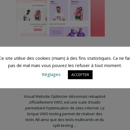
[Certification] Visual
Ce site utilise des cookies (miam) à des fins statistiques. Ca ne fai
Website Optimizer
pas de mal mais vous pouvez les refuser à tout moment.
(VWO)
Réglages
ACCEPTER
CRO
I & Me
7 avril 2013
Visual Website Optimizer désormais rebaptisé
officiellement VWO, est une suite d’outils
permettant l’optimisation de sites internet. La
brique VWO testing permet de réaliser des
tests AB ainsi que des tests multivariés et du
split testing….