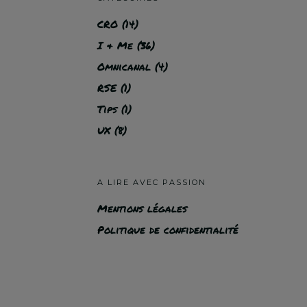
CRO
(14)
I & Me
(36)
Omnicanal
(4)
RSE
(1)
Tips
(1)
UX
(8)
A LIRE AVEC PASSION
Mentions légales
Politique de confidentialité