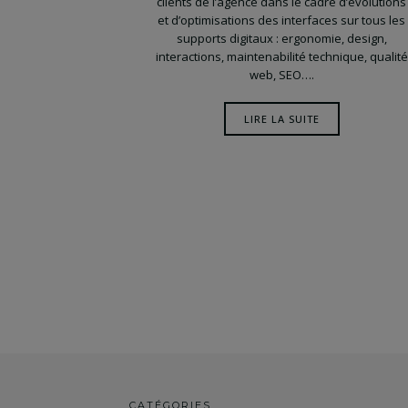
clients de l’agence dans le cadre d’évolutions
et d’optimisations des interfaces sur tous les
supports digitaux : ergonomie, design,
interactions, maintenabilité technique, qualité
web, SEO….
LIRE LA SUITE
Posts
navigation
CATÉGORIES