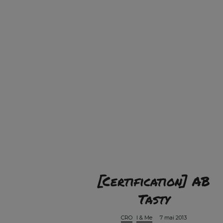
[Certification] AB
Tasty
CRO
I & Me
7 mai 2013