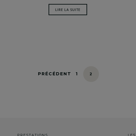
LIRE LA SUITE
PAGE
PRÉCÉDENT
1
PAGE
2
PRESTATIONS
LES