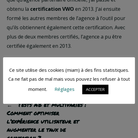
obtenu la
certification VWO
en 2013. J’ai ensuite
formé les autres membres de l’agence à l’outil pour
qu’ils obtiennent également cette certification. Avec
plus de deux membres certifiés, l’agence a pu être
certifiée également en 2013.
Certifications
Ce site utilise des cookies (miam) à des fins statistiques.
Ca ne fait pas de mal mais vous pouvez les refuser à tout
moment.
Réglages
ACCEPTER
ARTICLE PRÉCÉDENT
←
Tests AB et multivariés :
Comment optimiser
l’expérience utilisateur et
augmenter le taux de
conversion ?