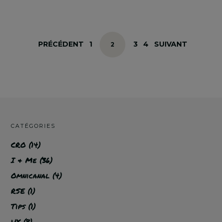
Posts
PAGE
PAGE
PAGE
PRÉCÉDENT
1
3
4
SUIVANT
PAGE
2
navigation
CATÉGORIES
CRO
(14)
I & Me
(36)
Omnicanal
(4)
RSE
(1)
Tips
(1)
UX
(8)