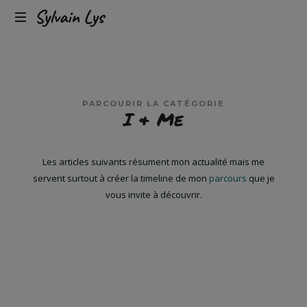
Expérience
Sylvain
client
omnicanal
Lys
&
conversion
PARCOURIR LA CATÉGORIE
I & Me
Les articles suivants résument mon actualité mais me
servent surtout à créer la timeline de mon
parcours
que je
vous invite à découvrir.