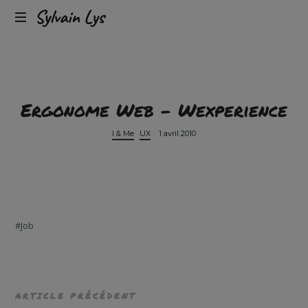
Expérience
Sylvain
client
omnicanal
Lys
&
conversion
Ergonome Web – Wexperience
I & Me
UX
1 avril 2010
Job
ARTICLE PRÉCÉDENT