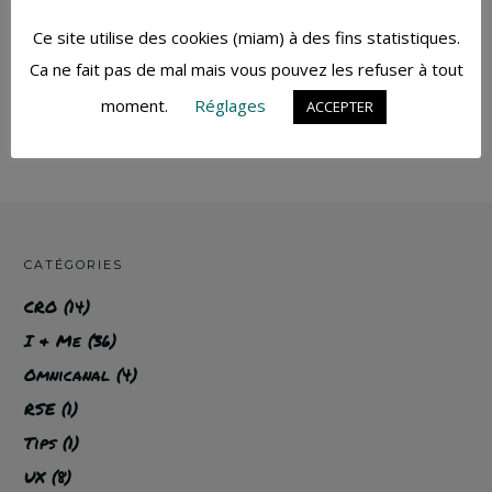
BD et sûrement d'encore pleins d'autres
acronymes.
Ce site utilise des cookies (miam) à des fins statistiques.
Ca ne fait pas de mal mais vous pouvez les refuser à tout
moment.
Réglages
ACCEPTER
CATÉGORIES
CRO
(14)
I & Me
(36)
Omnicanal
(4)
RSE
(1)
Tips
(1)
UX
(8)