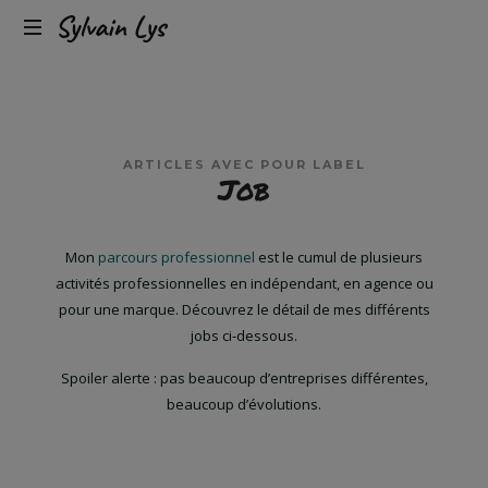
Expérience
Sylvain
client
omnicanal
Lys
&
conversion
ARTICLES AVEC POUR LABEL
Job
Mon
parcours professionnel
est le cumul de plusieurs
activités professionnelles en indépendant, en agence ou
pour une marque. Découvrez le détail de mes différents
jobs ci-dessous.
Spoiler alerte : pas beaucoup d’entreprises différentes,
beaucoup d’évolutions.