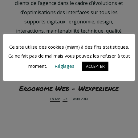
clients de l’agence dans le cadre d’évolutions et
d’optimisations des interfaces sur tous les
supports digitaux : ergonomie, design,
interactions, maintenabilité technique, qualité
web, SEO….
Ce site utilise des cookies (miam) à des fins statistiques.
Ca ne fait pas de mal mais vous pouvez les refuser à tout
LIRE LA SUITE
moment.
Réglages
ACCEPTER
Ergonome Web – Wexperience
I & Me
UX
1 avril 2010