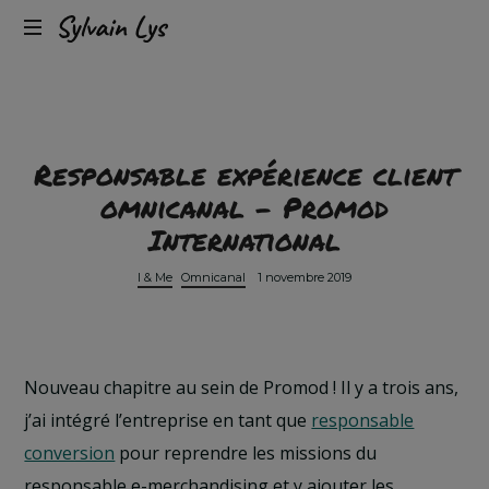
Expérience
Sylvain
client
omnicanal
Lys
&
conversion
Responsable expérience client
omnicanal – Promod
International
I & Me
Omnicanal
1 novembre 2019
Nouveau chapitre au sein de Promod ! Il y a trois ans,
j’ai intégré l’entreprise en tant que
responsable
conversion
pour reprendre les missions du
responsable e-merchandising et y ajouter les