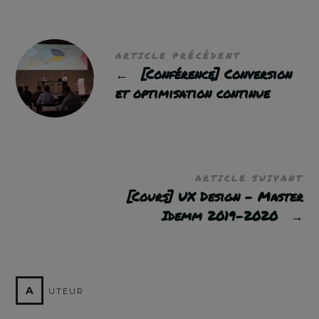
ARTICLE PRÉCÉDENT
←
[Conférence] Conversion
et optimisation continue
ARTICLE SUIVANT
[Cours] UX Design – Master
Idemm 2019-2020
→
A
UTEUR